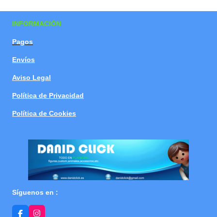
a
a
a
a
r
r
r
r
t
t
t
t
INFORMACIÓN
i
i
i
i
r
r
r
r
Pagos
Envíos
Aviso Legal
Política de Privacidad
Política de Cookies
Síguenos en :
F
I