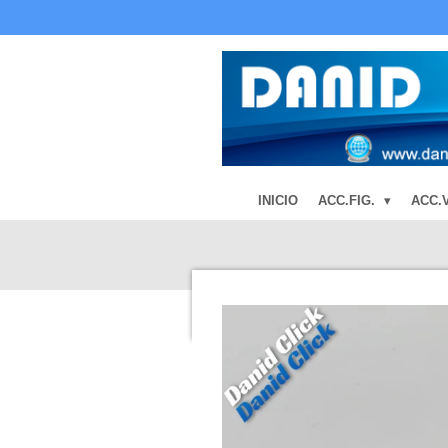
Ir
al
contenido
principal
INICIO
ACC.FIG.
ACC.