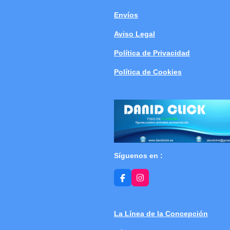
Envíos
Aviso Legal
Política de Privacidad
Política de Cookies
Síguenos en :
F
I
a
n
c
s
e
t
b
a
La Línea de la Concepción
o
g
o
r