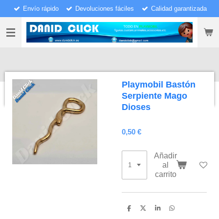
Envío rápido
Devoluciones fáciles
Calidad garantizada
Ir
al
contenido
principal
Playmobil Bastón
Serpiente Mago
Dioses
0,50 €
Añadir
al
carrito
C
C
C
C
o
o
o
o