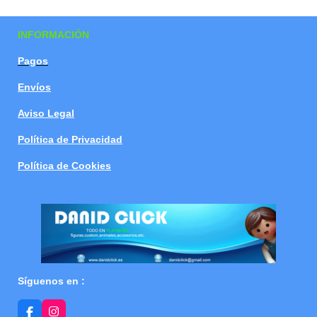
a
a
a
a
r
r
r
r
t
t
t
t
INFORMACIÓN
i
i
i
i
r
r
r
r
Pagos
Envíos
Aviso Legal
Política de Privacidad
Política de Cookies
Síguenos en :
F
I