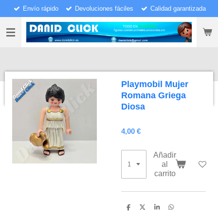
Envío rápido
Devoluciones fáciles
Calidad garantizada
Ir
al
contenido
principal
Playmobil Mujer
Romana Griega
Diosa
4,00 €
Añadir
al
carrito
C
C
C
C
o
o
o
o