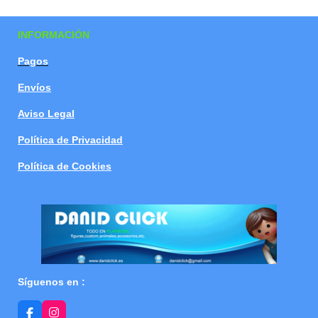
a
a
a
a
r
r
r
r
t
t
t
t
INFORMACIÓN
i
i
i
i
r
r
r
r
Pagos
Envíos
Aviso Legal
Política de Privacidad
Política de Cookies
Síguenos en :
F
I