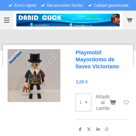
Envío rápido
Devoluciones fáciles
Calidad garantizada
Ir
al
contenido
principal
Playmobil
Mayordomo de
llaves Victoriano
3,00 €
Añadir
al
carrito
C
C
C
C
o
o
o
o