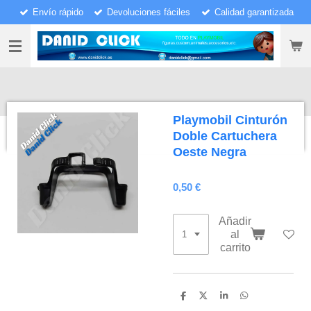
Envío rápido
Devoluciones fáciles
Calidad garantizada
Ir
al
contenido
principal
Playmobil Cinturón
Doble Cartuchera
Oeste Negra
0,50 €
Añadir
al
carrito
C
C
C
C
o
o
o
o