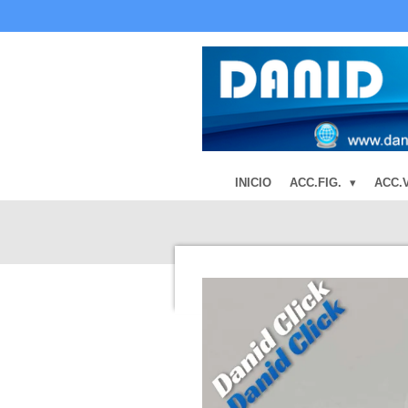
Ir
al
contenido
principal
INICIO
ACC.FIG.
ACC.