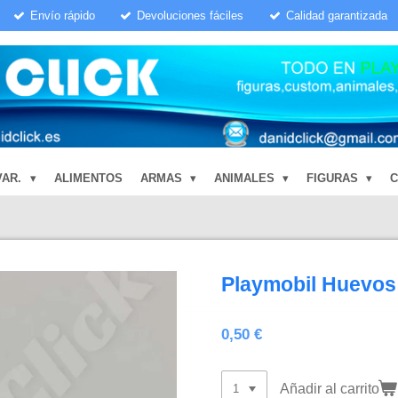
Envío rápido
Devoluciones fáciles
Calidad garantizada
VAR.
ALIMENTOS
ARMAS
ANIMALES
FIGURAS
Playmobil Huevo
0,50 €
Añadir al carrito