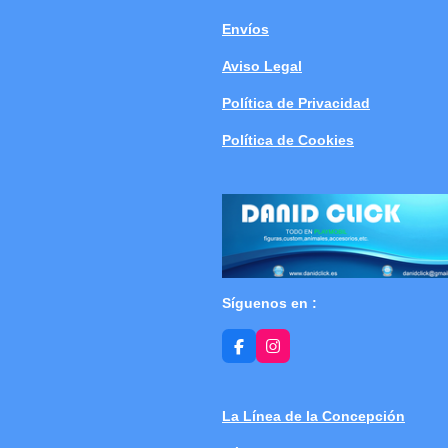
Envíos
Aviso Legal
Política de Privacidad
Política de Cookies
Síguenos en :
F
I
a
n
c
s
e
t
b
a
La Línea de la Concepción
o
g
o
r