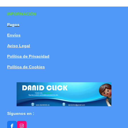
a
a
a
a
r
r
r
r
t
t
t
t
INFORMACIÓN
i
i
i
i
r
r
r
r
Pagos
Envíos
Aviso Legal
Política de Privacidad
Política de Cookies
Síguenos en :
F
I