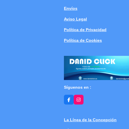
Envíos
Aviso Legal
Política de Privacidad
Política de Cookies
Síguenos en :
F
I
a
n
c
s
e
t
b
a
La Línea de la Concepción
o
g
o
r