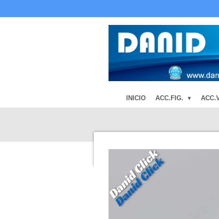
Ir
al
contenido
principal
INICIO
ACC.FIG.
ACC.