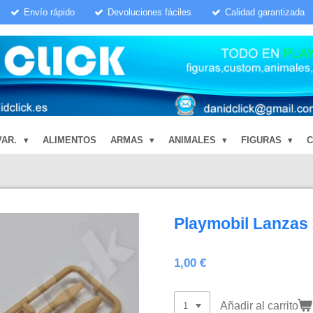
Envío rápido
Devoluciones fáciles
Calidad garantizada
VAR.
ALIMENTOS
ARMAS
ANIMALES
FIGURAS
Playmobil Lanzas
1,00 €
Añadir al carrito