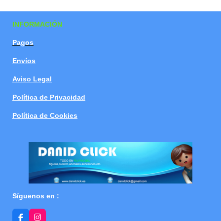
a
a
a
a
r
r
r
r
t
t
t
t
INFORMACIÓN
i
i
i
i
r
r
r
r
Pagos
Envíos
Aviso Legal
Política de Privacidad
Política de Cookies
Síguenos en :
F
I