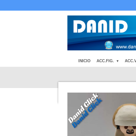
Ir
al
contenido
principal
INICIO
ACC.FIG.
ACC.