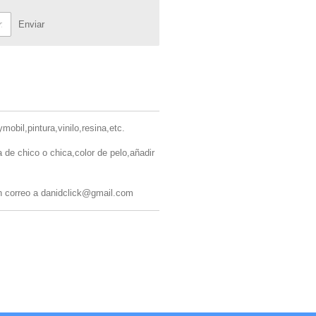
Enviar
obil,pintura,vinilo,resina,etc.
a de chico o chica,color de pelo,añadir
n correo a danidclick@gmail.com