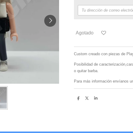
Agotado
Custom creado con piezas de Playm
Posibilidad de caracterización,car
o quitar barba.
Para más información envíanos u
C
C
C
o
o
o
m
m
m
p
p
p
a
a
a
r
r
r
t
t
t
i
i
i
r
r
r