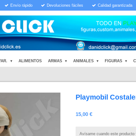
Envío rápido
Devoluciones fáciles
Calidad garantizada
VAR.
ALIMENTOS
ARMAS
ANIMALES
FIGURAS
Playmobil Costal
15,00 €
Avísame cuando este producto v