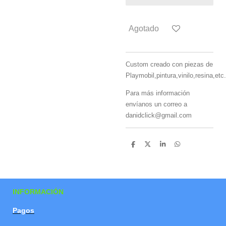
Agotado
Custom creado con piezas de
Playmobil,pintura,vinilo,resina,etc.
Para más información
envíanos un correo a
danidclick@gmail.com
C
C
C
C
o
o
o
o
m
m
m
m
p
p
p
p
a
a
a
a
r
r
r
r
t
t
t
t
INFORMACIÓN
i
i
i
i
r
r
r
r
Pagos