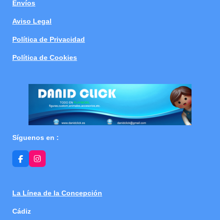
Envíos
Aviso Legal
Política de Privacidad
Política de Cookies
Síguenos en :
F
I
a
n
c
s
e
t
b
a
La Línea de la Concepción
o
g
o
r
Cádiz
k
a