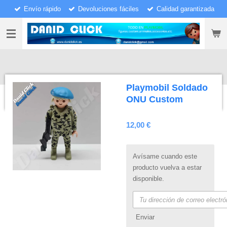
Envío rápido
Devoluciones fáciles
Calidad garantizada
Ir
al
contenido
principal
Playmobil Soldado
ONU Custom
12,00 €
Avísame cuando este
producto vuelva a estar
disponible.
Enviar