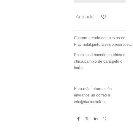
Agotado
Custom creado con piezas de
Playmobil,pintura,vinilo,resina,etc.
Posibilidad hacerlo en chico o
chica,cambio de cara,pelo o
barba.
Para más información
envíanos un correo a
info@danidclick.es
C
C
C
C
o
o
o
o
m
m
m
m
p
p
p
p