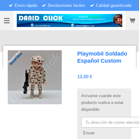
Envío rápido
Devoluciones fáciles
Calidad garantizada
Ir
al
contenido
principal
Playmobil Soldado
Español Custom
12,00 €
Avísame cuando este
producto vuelva a estar
disponible.
Enviar