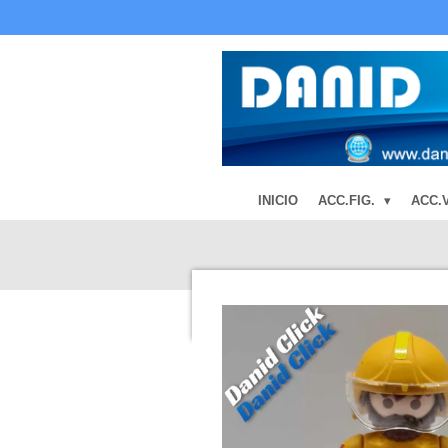
Ir
al
contenido
principal
INICIO
ACC.FIG.
ACC.