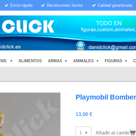
Envío rápido
Devoluciones fáciles
Calidad garantizada
VAR.
ALIMENTOS
ARMAS
ANIMALES
FIGURAS
Playmobil Bomber
13,00 €
Añadir al carrito