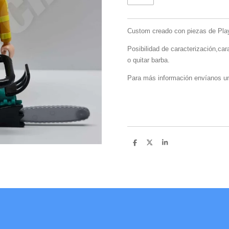
Custom creado con piezas de Playm
Posibilidad de caracterización,car
o quitar barba.
Para más información envíanos u
C
C
C
o
o
o
m
m
m
p
p
p
a
a
a
r
r
r
t
t
t
i
i
i
r
r
r