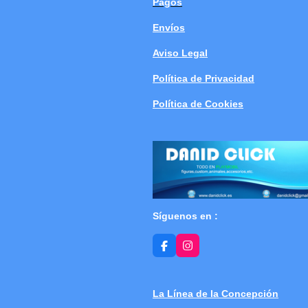
Pagos
Envíos
Aviso Legal
Política de Privacidad
Política de Cookies
Síguenos en :
F
I
a
n
c
s
e
t
b
a
La Línea de la Concepción
o
g