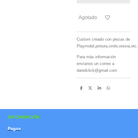
Agotado
Custom creado con piezas de
Playmobil,pintura,vinilo,resina,etc.
Para más información
envíanos un correo a
danidclick@gmail.com
C
C
C
C
o
o
o
o
m
m
m
m
p
p
p
p
a
a
a
a
r
r
r
r
t
t
t
t
INFORMACIÓN
i
i
i
i
r
r
r
r
Pagos