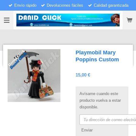
Envío rápido
Devoluciones fáciles
Calidad garantizada
Ir
al
contenido
principal
Playmobil Mary
Poppins Custom
15,00 €
Avísame cuando este
producto vuelva a estar
disponible.
Enviar