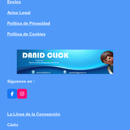
Envíos
Aviso Legal
Política de Privacidad
Política de Cookies
Síguenos en :
F
I
a
n
c
s
e
t
b
a
La Línea de la Concepción
o
g
o
r
Cádiz
k
a