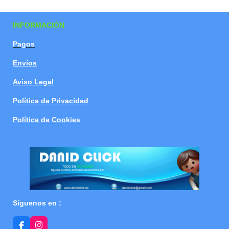
a
a
a
a
r
r
r
r
t
t
t
t
INFORMACIÓN
i
i
i
i
r
r
r
r
Pagos
Envíos
Aviso Legal
Política de Privacidad
Política de Cookies
Síguenos en :
F
I