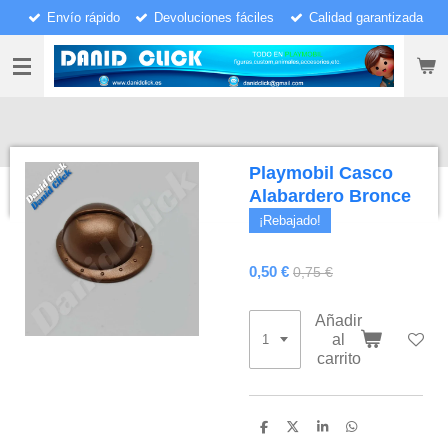
Envío rápido
Devoluciones fáciles
Calidad garantizada
Ir
al
contenido
principal
Playmobil Casco
Alabardero Bronce
¡Rebajado!
0,50 €
0,75 €
Añadir
al
carrito
C
C
C
C
o
o
o
o