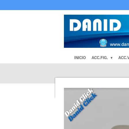
Ir
al
contenido
principal
INICIO
ACC.FIG.
ACC.