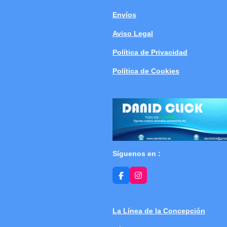
Envíos
Aviso Legal
Política de Privacidad
Política de Cookies
Síguenos en :
F
I
a
n
c
s
e
t
b
a
La Línea de la Concepción
o
g
o
r