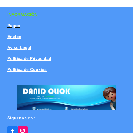
a
a
a
a
r
r
r
r
t
t
t
t
INFORMACIÓN
i
i
i
i
r
r
r
r
Pagos
Envíos
Aviso Legal
Política de Privacidad
Política de Cookies
Síguenos en :
F
I