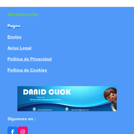
a
a
a
a
r
r
r
r
t
t
t
t
INFORMACIÓN
i
i
i
i
r
r
r
r
Pagos
Envíos
Aviso Legal
Política de Privacidad
Política de Cookies
Síguenos en :
F
I