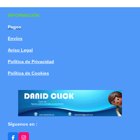
a
a
a
a
r
r
r
r
t
t
t
t
INFORMACIÓN
i
i
i
i
r
r
r
r
Pagos
Envíos
Aviso Legal
Política de Privacidad
Política de Cookies
Síguenos en :
F
I