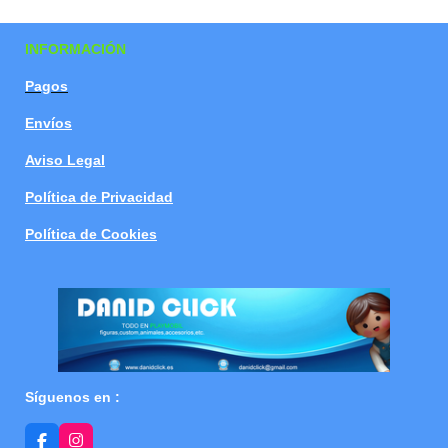
a
a
a
a
r
r
r
r
t
t
t
t
INFORMACIÓN
i
i
i
i
r
r
r
r
Pagos
Envíos
Aviso Legal
Política de Privacidad
Política de Cookies
Síguenos en :
F
I