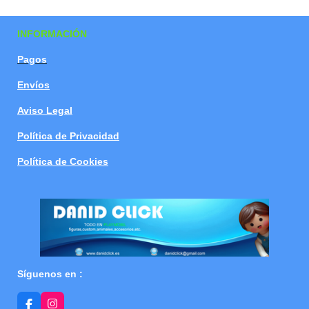
a
a
a
a
r
r
r
r
t
t
t
t
INFORMACIÓN
i
i
i
i
r
r
r
r
Pagos
Envíos
Aviso Legal
Política de Privacidad
Política de Cookies
Síguenos en :
F
I