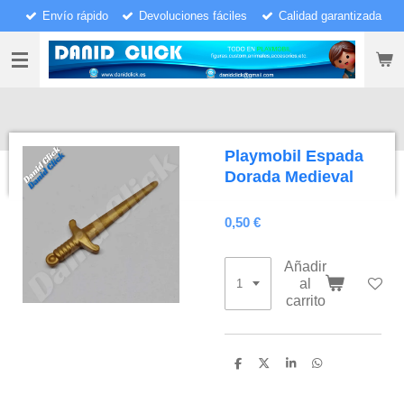
Envío rápido
Devoluciones fáciles
Calidad garantizada
Ir
al
contenido
principal
Playmobil Espada
Dorada Medieval
0,50 €
Añadir
al
carrito
C
C
C
C
o
o
o
o
m
m
m
m
p
p
p
p