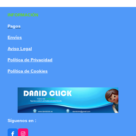
a
a
a
a
r
r
r
r
t
t
t
t
INFORMACIÓN
i
i
i
i
r
r
r
r
Pagos
Envíos
Aviso Legal
Política de Privacidad
Política de Cookies
Síguenos en :
F
I