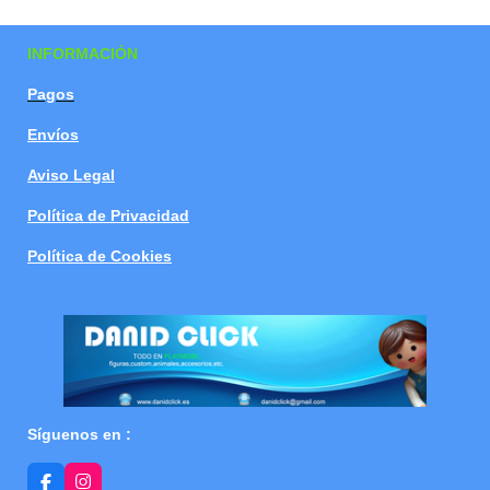
a
a
a
a
r
r
r
r
t
t
t
t
INFORMACIÓN
i
i
i
i
r
r
r
r
Pagos
Envíos
Aviso Legal
Política de Privacidad
Política de Cookies
Síguenos en :
F
I