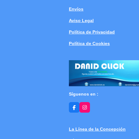
Envíos
Aviso Legal
Política de Privacidad
Política de Cookies
Síguenos en :
F
I
a
n
c
s
e
t
b
a
La Línea de la Concepción
o
g
o
r