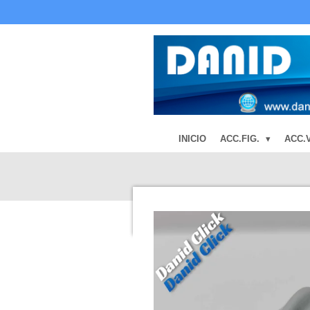
Ir
al
contenido
principal
INICIO
ACC.FIG.
ACC.