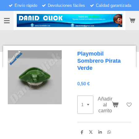
Envío rápido
Devoluciones fáciles
Calidad garantizada
Ir
al
contenido
principal
Playmobil
Sombrero Pirata
Verde
0,50 €
Añadir
al
carrito
C
C
C
C
o
o
o
o