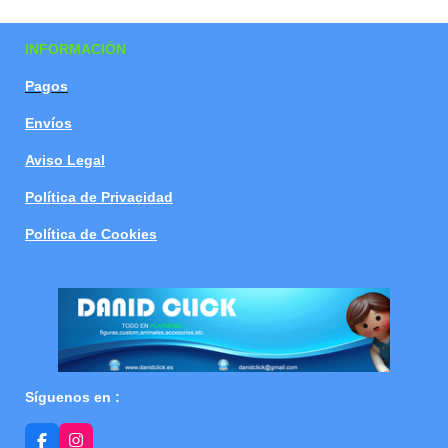
a
a
a
a
r
r
r
r
t
t
t
t
INFORMACIÓN
i
i
i
i
r
r
r
r
Pagos
Envíos
Aviso Legal
Política de Privacidad
Política de Cookies
Síguenos en :
F
I