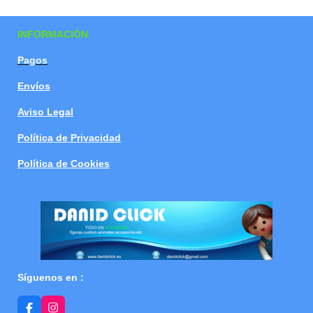
a
a
a
a
r
r
r
r
t
t
t
t
INFORMACIÓN
i
i
i
i
r
r
r
r
Pagos
Envíos
Aviso Legal
Política de Privacidad
Política de Cookies
Síguenos en :
F
I