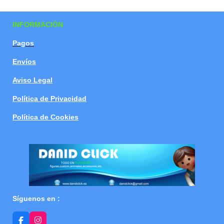
a
a
a
a
r
r
r
r
t
t
t
t
INFORMACIÓN
i
i
i
i
r
r
r
r
Pagos
Envíos
Aviso Legal
Política de Privacidad
Política de Cookies
Síguenos en :
F
I