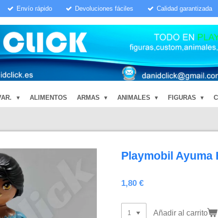
Envío rápido
Devoluciones fáciles
Calidad garantizada
VAR.
ALIMENTOS
ARMAS
ANIMALES
FIGURAS
Playmobil Ayuma 
1,80 €
Añadir al carrito