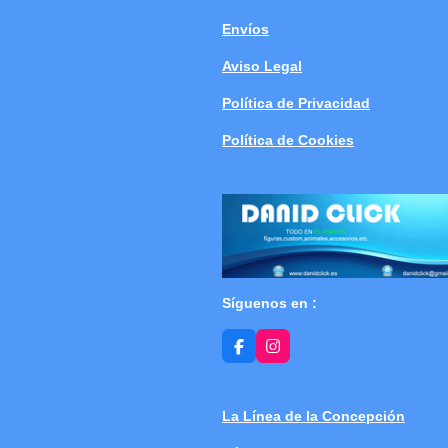
Envíos
Aviso Legal
Política de Privacidad
Política de Cookies
Síguenos en :
F
I
a
n
c
s
e
t
b
a
La Línea de la Concepción
o
g
o
r