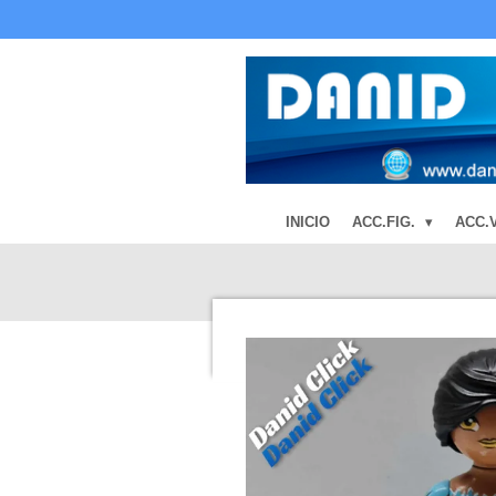
Ir
al
contenido
principal
INICIO
ACC.FIG.
ACC.