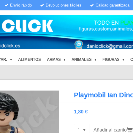
Envío rápido
Devoluciones fáciles
Calidad garantizada
VAR.
ALIMENTOS
ARMAS
ANIMALES
FIGURAS
Playmobil Ian Din
1,80 €
Añadir al carrito