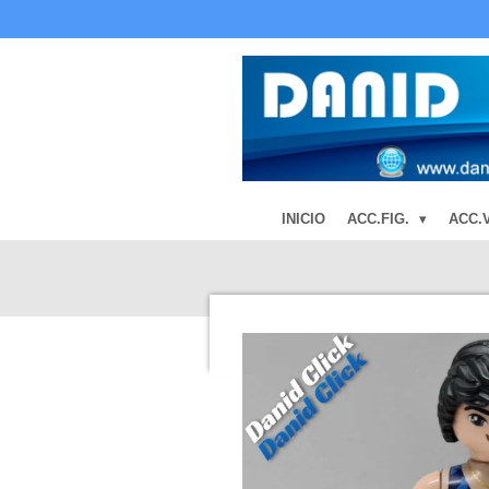
Ir
al
contenido
principal
INICIO
ACC.FIG.
ACC.