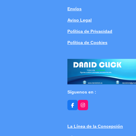
Envíos
Aviso Legal
Política de Privacidad
Política de Cookies
Síguenos en :
F
I
a
n
c
s
e
t
b
a
La Línea de la Concepción
o
g
o
r