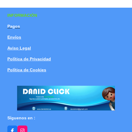
p
p
p
p
a
a
a
a
r
r
r
r
t
t
t
t
INFORMACIÓN
i
i
i
i
r
r
r
r
Pagos
Envíos
Aviso Legal
Política de Privacidad
Política de Cookies
Síguenos en :