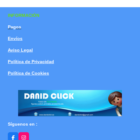
a
a
a
a
r
r
r
r
t
t
t
t
INFORMACIÓN
i
i
i
i
r
r
r
r
Pagos
Envíos
Aviso Legal
Política de Privacidad
Política de Cookies
Síguenos en :
F
I