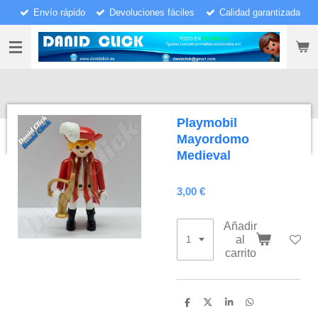
Envío rápido
Devoluciones fáciles
Calidad garantizada
Ir
al
contenido
principal
Playmobil
Mayordomo
Medieval
3,00 €
Añadir
al
carrito
C
C
C
C
o
o
o
o