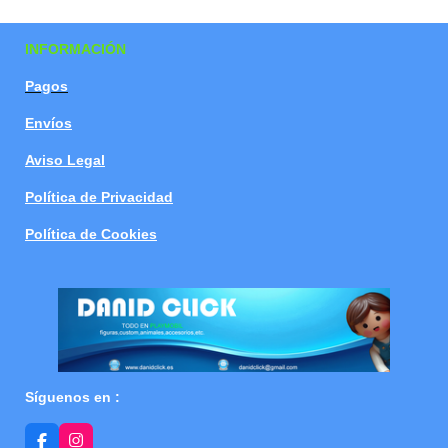
a
a
a
a
r
r
r
r
t
t
t
t
INFORMACIÓN
i
i
i
i
r
r
r
r
Pagos
Envíos
Aviso Legal
Política de Privacidad
Política de Cookies
Síguenos en :
F
I