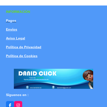
a
a
a
a
r
r
r
r
t
t
t
t
INFORMACIÓN
i
i
i
i
r
r
r
r
Pagos
Envíos
Aviso Legal
Política de Privacidad
Política de Cookies
Síguenos en :
F
I