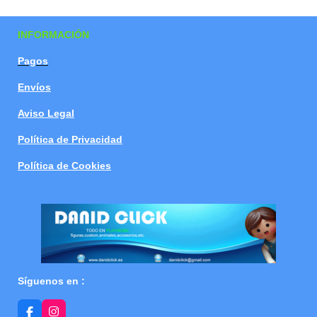
a
a
a
a
r
r
r
r
t
t
t
t
INFORMACIÓN
i
i
i
i
r
r
r
r
Pagos
Envíos
Aviso Legal
Política de Privacidad
Política de Cookies
Síguenos en :
F
I