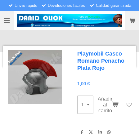
Envío rápido
Devoluciones fáciles
Calidad garantizada
Ir
al
contenido
principal
Playmobil Casco
Romano Penacho
Plata Rojo
1,00 €
Añadir
al
carrito
C
C
C
C
o
o
o
o