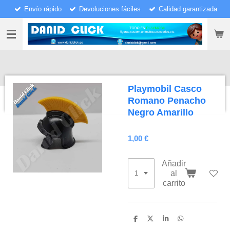
Envío rápido
Devoluciones fáciles
Calidad garantizada
Ir
al
contenido
principal
Playmobil Casco
Romano Penacho
Negro Amarillo
1,00 €
Añadir
al
carrito
C
C
C
C
o
o
o
o