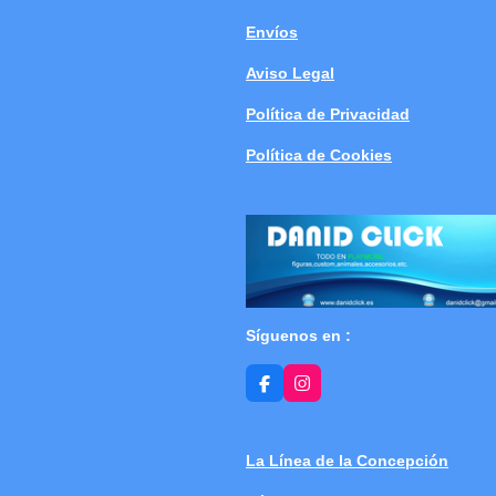
Envíos
Aviso Legal
Política de Privacidad
Política de Cookies
Síguenos en :
F
I
a
n
c
s
e
t
b
a
La Línea de la Concepción
o
g
o
r