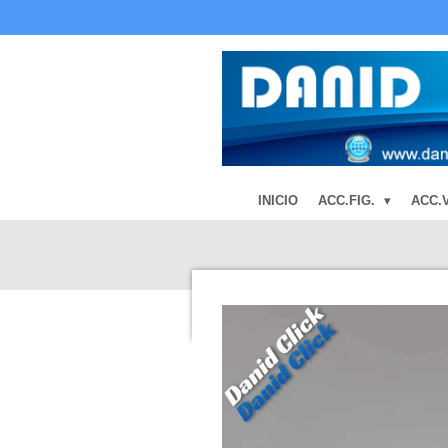
Ir
al
contenido
principal
INICIO
ACC.FIG.
ACC.