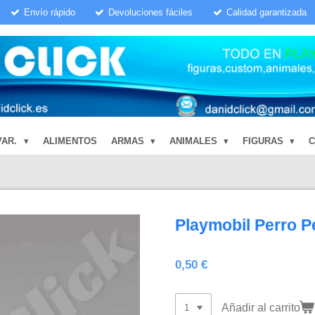
Envío rápido
Devoluciones fáciles
Calidad garantizada
VAR.
ALIMENTOS
ARMAS
ANIMALES
FIGURAS
Playmobil Perro 
0,50 €
Añadir al carrito