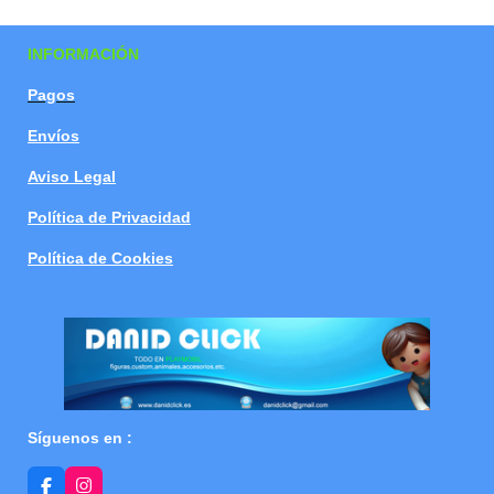
a
a
a
a
r
r
r
r
t
t
t
t
INFORMACIÓN
i
i
i
i
r
r
r
r
Pagos
Envíos
Aviso Legal
Política de Privacidad
Política de Cookies
Síguenos en :
F
I