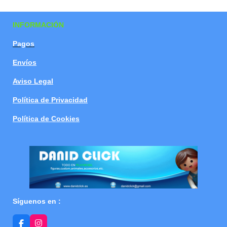
a
a
a
a
r
r
r
r
t
t
t
t
INFORMACIÓN
i
i
i
i
r
r
r
r
Pagos
Envíos
Aviso Legal
Política de Privacidad
Política de Cookies
Síguenos en :
F
I