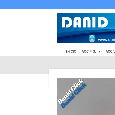
Ir
al
contenido
principal
INICIO
ACC.FIG.
ACC.