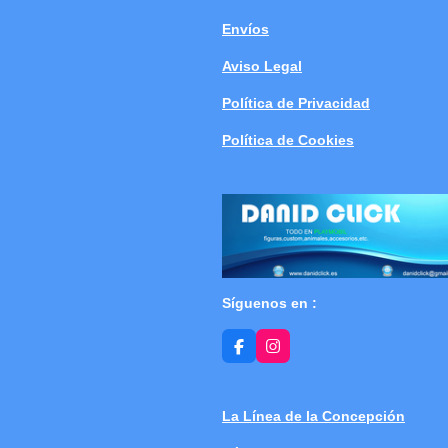
Envíos
Aviso Legal
Política de Privacidad
Política de Cookies
Síguenos en :
F
I
a
n
c
s
e
t
b
a
La Línea de la Concepción
o
g
o
r