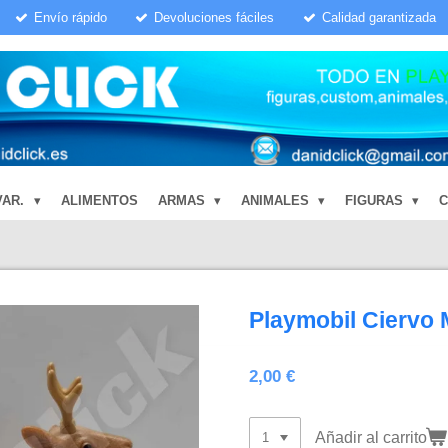
Envío rápido
Devoluciones fáciles
Calidad garantizada
VAR.
ALIMENTOS
ARMAS
ANIMALES
FIGURAS
Playmobil Ciervo
2,00 €
Añadir al carrito