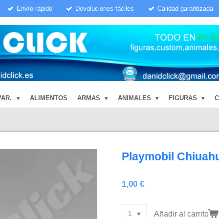
Envío rápido
Devoluciones fáciles
Calidad garantizada
VAR.
ALIMENTOS
ARMAS
ANIMALES
FIGURAS
Playmobil Chiuah
1,00 €
Añadir al carrito