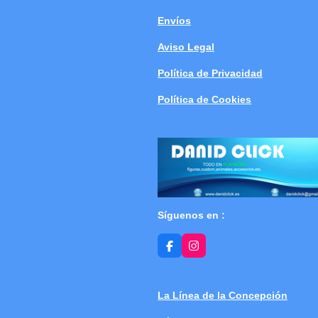
Envíos
Aviso Legal
Política de Privacidad
Política de Cookies
Síguenos en :
F
I
a
n
c
s
e
t
b
a
La Línea de la Concepción
o
g
o
r