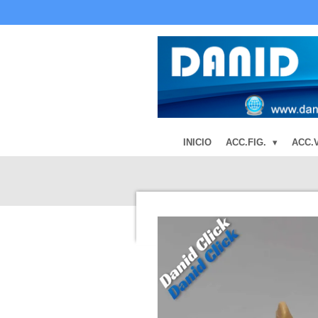
Ir
al
contenido
principal
INICIO
ACC.FIG.
ACC.