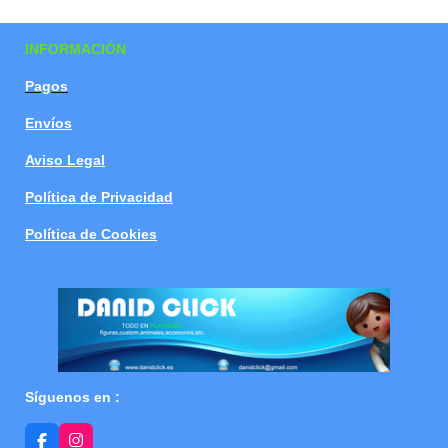
a
a
a
a
r
r
r
r
t
t
t
t
INFORMACIÓN
i
i
i
i
r
r
r
r
Pagos
Envíos
Aviso Legal
Política de Privacidad
Política de Cookies
Síguenos en :
F
I