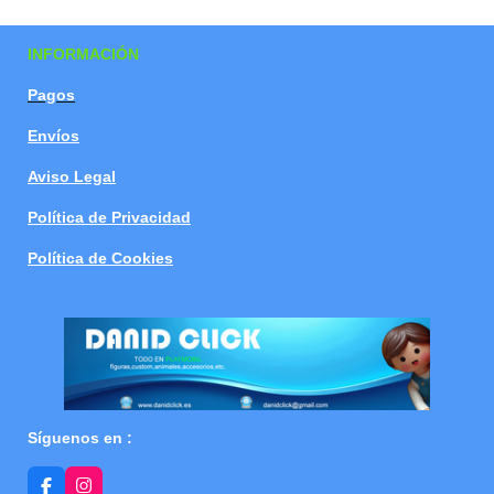
a
a
a
a
r
r
r
r
t
t
t
t
INFORMACIÓN
i
i
i
i
r
r
r
r
Pagos
Envíos
Aviso Legal
Política de Privacidad
Política de Cookies
Síguenos en :
F
I