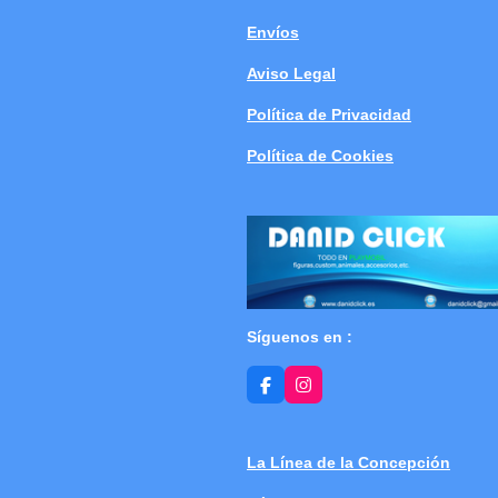
Envíos
Aviso Legal
Política de Privacidad
Política de Cookies
Síguenos en :
F
I
a
n
c
s
e
t
b
a
La Línea de la Concepción
o
g
o
r