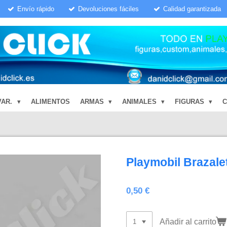
Envío rápido
Devoluciones fáciles
Calidad garantizada
VAR.
ALIMENTOS
ARMAS
ANIMALES
FIGURAS
Playmobil Brazale
0,50 €
Añadir al carrito