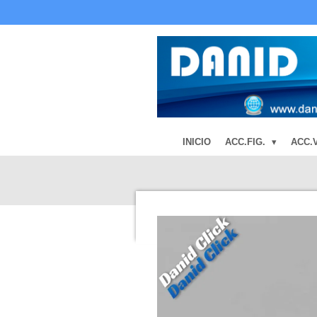
Ir
al
contenido
principal
INICIO
ACC.FIG.
ACC.